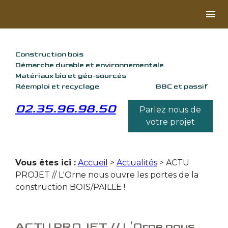
Panneau de gestion des cookies
menu
Construction bois
Démarche durable et environnementale
Matériaux bio et géo-sourcés
Réemploi et recyclage
BBC et passif
02.35.96.98.50
Parlez nous de
votre projet
Vous êtes ici :
Accueil
>
Actualités
> ACTU
PROJET // L'Orne nous ouvre les portes de la
construction BOIS/PAILLE !
ACTU PROJET // L'Orne nous