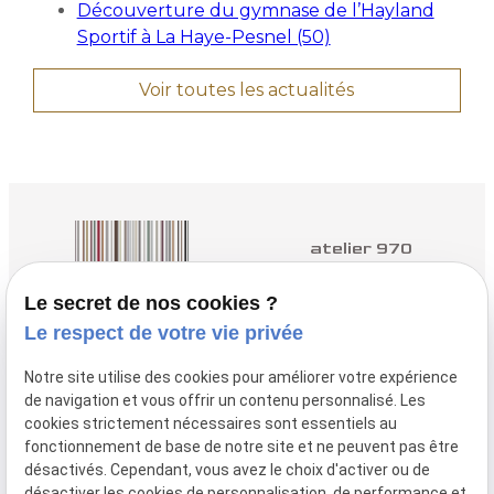
Découverture du gymnase de l’Hayland
Sportif à La Haye-Pesnel (50)
Voir toutes les actualités
atelier 970
Architectes à Yvetot
Le secret de nos cookies ?
Le respect de votre vie privée
nous contacter :
02.35.96.98.50
Notre site utilise des cookies pour améliorer votre expérience
de navigation et vous offrir un contenu personnalisé. Les
nous trouver :
cookies strictement nécessaires sont essentiels au
3 Q Rue des
fonctionnement de base de notre site et ne peuvent pas être
Près, 76190 YVETOT
désactivés. Cependant, vous avez le choix d'activer ou de
désactiver les cookies de personnalisation, de performance et