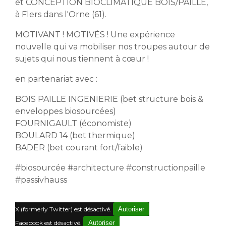
et CONCEPTION BIOCLIMATIQUE BOIS/PAILLE,
à Flers dans l'Orne (61).
MOTIVANT ! MOTIVÉS ! Une expérience
nouvelle qui va mobiliser nos troupes autour de
sujets qui nous tiennent à cœur !
en partenariat avec :
BOIS PAILLE INGENIERIE (bet structure bois &
enveloppes biosourcées)
FOURNIGAULT (économiste)
BOULARD 14 (bet thermique)
BADER (bet courant fort/faible)
#biosourcée #architecture #constructionpaille
#passivhauss
X (formerly Twitter) est désactivé.
Autoriser
Facebook est désactivé.
Autoriser