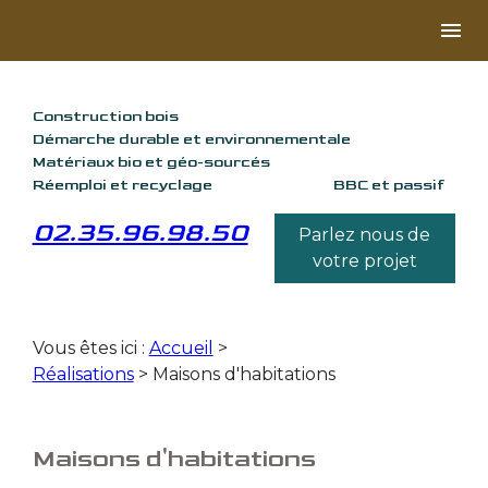
Panneau de gestion des cookies
menu
Construction bois
Démarche durable et environnementale
Matériaux bio et géo-sourcés
Réemploi et recyclage
BBC et passif
02.35.96.98.50
Parlez nous de
votre projet
Vous êtes ici :
Accueil
>
Réalisations
>
Maisons d'habitations
Maisons d'habitations