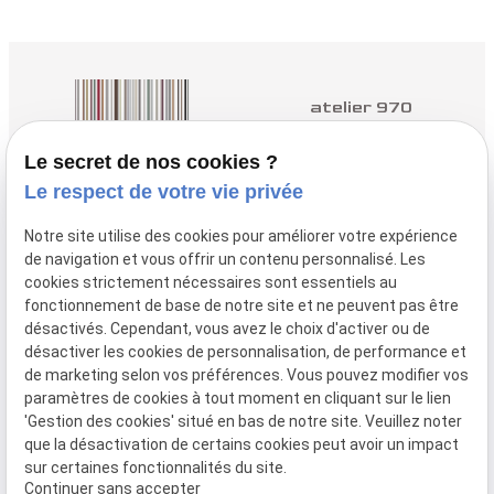
atelier 970
Architectes à Yvetot
Le secret de nos cookies ?
Le respect de votre vie privée
nous contacter :
02.35.96.98.50
Notre site utilise des cookies pour améliorer votre expérience
de navigation et vous offrir un contenu personnalisé. Les
nous trouver :
cookies strictement nécessaires sont essentiels au
3 Q Rue des
fonctionnement de base de notre site et ne peuvent pas être
Près, 76190 YVETOT
désactivés. Cependant, vous avez le choix d'activer ou de
désactiver les cookies de personnalisation, de performance et
de marketing selon vos préférences. Vous pouvez modifier vos
paramètres de cookies à tout moment en cliquant sur le lien
Plan
Mentions
Politique de
Gestion
'Gestion des cookies' situé en bas de notre site. Veuillez noter
du site
légales
confidentialité
des
que la désactivation de certains cookies peut avoir un impact
cookies
sur certaines fonctionnalités du site.
Continuer sans accepter