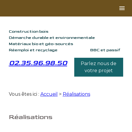
Panneau de gestion des cookies
menu
Construction bois
Démarche durable et environnementale
Matériaux bio et géo-sourcés
Réemploi et recyclage
BBC et passif
02.35.96.98.50
Parlez nous de
votre projet
Vous êtes ici :
Accueil
>
Réalisations
Réalisations