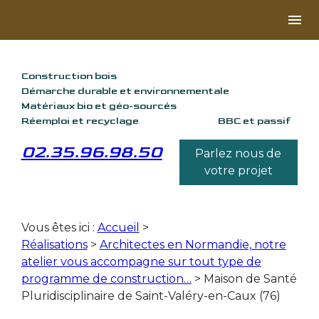
Panneau de gestion des cookies
menu
Construction bois
Démarche durable et environnementale
Matériaux bio et géo-sourcés
Réemploi et recyclage
BBC et passif
02.35.96.98.50
Parlez nous de
votre projet
Vous êtes ici :
Accueil
>
Réalisations
>
Architectes en Normandie, notre
atelier vous accompagne sur tout type de
programme de construction…
>
Maison de Santé
Pluridisciplinaire de Saint-Valéry-en-Caux (76)