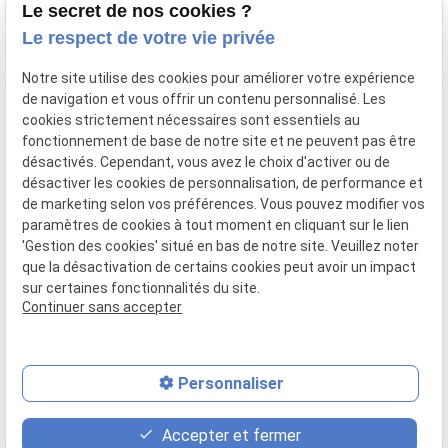
Le secret de nos cookies ?
Le respect de votre vie privée
nous contacter :
02.35.96.98.50
Notre site utilise des cookies pour améliorer votre expérience
de navigation et vous offrir un contenu personnalisé. Les
nous trouver :
cookies strictement nécessaires sont essentiels au
3 Q Rue des
fonctionnement de base de notre site et ne peuvent pas être
Près, 76190 YVETOT
désactivés. Cependant, vous avez le choix d'activer ou de
désactiver les cookies de personnalisation, de performance et
de marketing selon vos préférences. Vous pouvez modifier vos
paramètres de cookies à tout moment en cliquant sur le lien
Plan
Mentions
Politique de
Gestion
'Gestion des cookies' situé en bas de notre site. Veuillez noter
du site
légales
confidentialité
des
que la désactivation de certains cookies peut avoir un impact
cookies
sur certaines fonctionnalités du site.
Continuer sans accepter
SIRET :
44004968200022
Personnaliser
place
contact_page
phone
Accepter et fermer