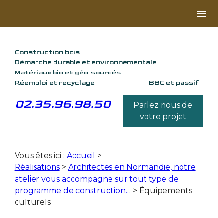
Panneau de gestion des cookies
menu
Construction bois
Démarche durable et environnementale
Matériaux bio et géo-sourcés
Réemploi et recyclage
BBC et passif
02.35.96.98.50
Parlez nous de
votre projet
Vous êtes ici :
Accueil
>
Réalisations
>
Architectes en Normandie, notre
atelier vous accompagne sur tout type de
programme de construction…
>
Équipements
culturels