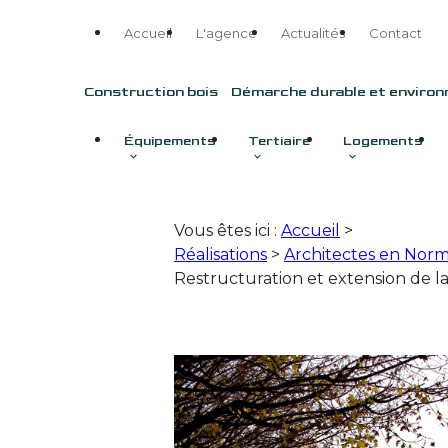
Panneau de gestion des cookies
Accueil
L'agence
Actualités
Contact
Construction bois
Démarche durable et enviro
Équipements
Tertiaire
Logements
Vous êtes ici :
Accueil
>
Réalisations
>
Architectes en Norm
Restructuration et extension de 