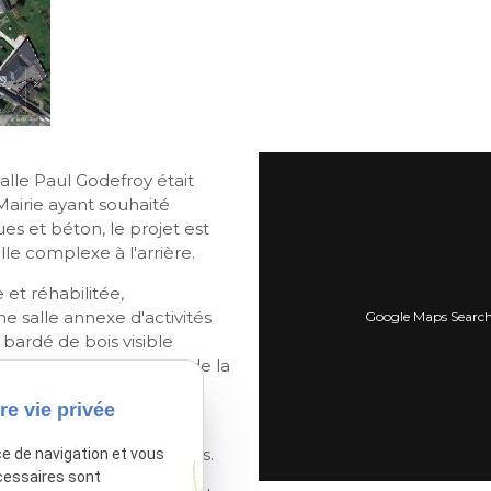
salle Paul Godefroy était
Mairie ayant souhaité
es et béton, le projet est
e complexe à l'arrière.
 et réhabilitée,
 salle annexe d'activités
Google Maps Search 
ardé de bois visible
ée ouvert sur le parvis de la
re vie privée
ux normes ont été
teurs et la chaufferie bois.
ce de navigation et vous
cessaires sont