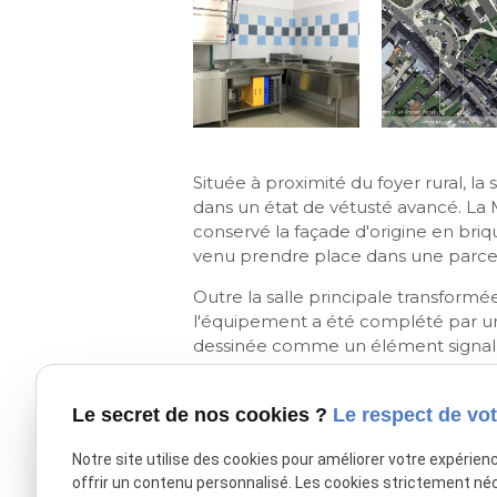
Située à proximité du foyer rural, la 
dans un état de vétusté avancé. La 
conservé la façade d'origine en briqu
venu prendre place dans une parcell
Outre la salle principale transformée
l'équipement a été complété par une
dessinée comme un élément signal b
depuis la rue, un nouveau hall d'entr
Mairie et distribuant des sanitaires.
Le secret de nos cookies ?
Le respect de vot
Dans la cour arrière, des cuisines a
aménagés, avec celliers pour les trai
Notre site utilise des cookies pour améliorer votre expérien
offrir un contenu personnalisé. Les cookies strictement né