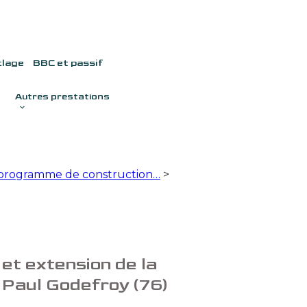
clage
BBC et passif
Autres prestations
e programme de construction…
>
et extension de la
 Paul Godefroy (76)