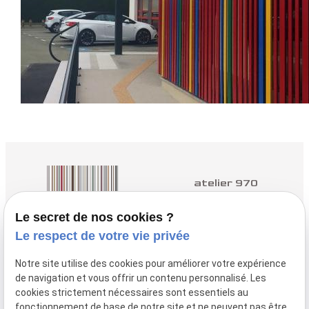
atelier 970
Architectes à Yvetot
Le secret de nos cookies ?
Le respect de votre vie privée
nous contacter :
02.35.96.98.50
Notre site utilise des cookies pour améliorer votre expérience
de navigation et vous offrir un contenu personnalisé. Les
nous trouver :
cookies strictement nécessaires sont essentiels au
3 Q Rue des
fonctionnement de base de notre site et ne peuvent pas être