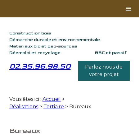
Panneau de gestion des cookies
menu
Construction bois
Démarche durable et environnementale
Matériaux bio et géo-sourcés
Réemploi et recyclage
BBC et passif
02.35.96.98.50
Parlez nous de
votre projet
Vous êtes ici :
Accueil
>
Réalisations
>
Tertiaire
>
Bureaux
Bureaux