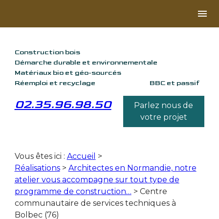
Panneau de gestion des cookies
menu
Construction bois
Démarche durable et environnementale
Matériaux bio et géo-sourcés
Réemploi et recyclage
BBC et passif
02.35.96.98.50
Parlez nous de
votre projet
Vous êtes ici :
Accueil
>
Réalisations
>
Architectes en Normandie, notre
atelier vous accompagne sur tout type de
programme de construction…
>
Centre
communautaire de services techniques à
Bolbec (76)