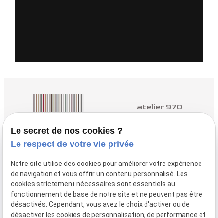
atelier 970
Architectes à Yvetot
Le secret de nos cookies ?
Le respect de votre vie privée
nous contacter :
02.35.96.98.50
Notre site utilise des cookies pour améliorer votre expérience
de navigation et vous offrir un contenu personnalisé. Les
nous trouver :
cookies strictement nécessaires sont essentiels au
3 Q Rue des
fonctionnement de base de notre site et ne peuvent pas être
Près, 76190 YVETOT
désactivés. Cependant, vous avez le choix d'activer ou de
désactiver les cookies de personnalisation, de performance et