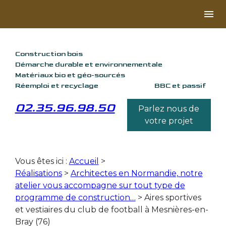
Panneau de gestion des cookies
menu
Construction bois
Démarche durable et environnementale
Matériaux bio et géo-sourcés
Réemploi et recyclage
BBC et passif
02.35.96.98.50
Parlez nous de
votre projet
Vous êtes ici :
Accueil
>
Réalisations
>
Architectes en Normandie, notre
atelier vous accompagne sur tout type de
programme de construction…
>
Aires sportives
et vestiaires du club de football à Mesnières-en-
Bray (76)