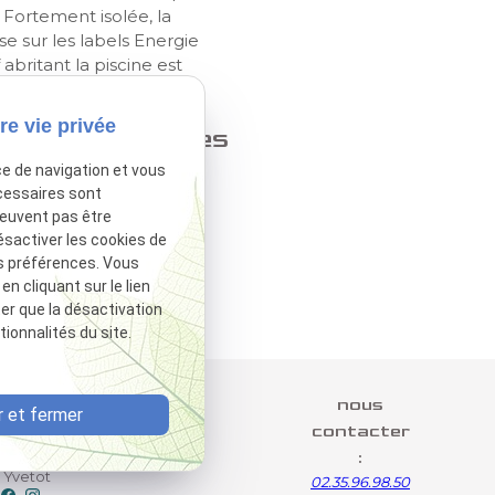
 Fortement isolée, la
e sur les labels Energie
abritant la piscine est
ues
re vie privée
tiques techniques
ce de navigation et vous
cessaires sont
lus
peuvent pas être
e et cave partielle.
ésactiver les cookies de
s préférences. Vous
x photovoltaïques, VMC
 cliquant sur le lien
ter que la désactivation
ionnalités du site.
telier
nous
 et fermer
970
contacter
chitectes
:
 Yvetot
02.35.96.98.50