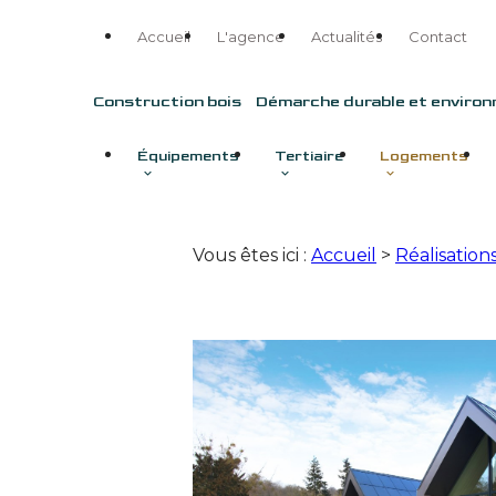
Panneau de gestion des cookies
Accueil
L'agence
Actualités
Contact
Construction bois
Démarche durable et enviro
Équipements
Tertiaire
Logements
Vous êtes ici :
Accueil
>
Réalisation