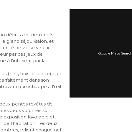
io définissant deux nefs
 le grand séjour/salon, et
unité de vie se veut ici
Google Maps Search 
ieur par ces jeux de
 à l'intérieur par la
s (zinc, bois et pierre), son
t parfaitement dans son
roverti qui échappe à l'œil
 deux pentes revêtus de
de ces deux volumes sont
e exposition favorable et
in de l'habitation. Les deux
hambres, relient chaque nef