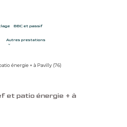
clage
BBC et passif
Autres prestations
tio énergie + à Pavilly (76)
f et patio énergie + à