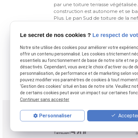
par une toiture terrasse végétalisée.
construction est autonome et se bas
Plus. Le pan Sud de toiture de la nef 
équipée de panneaux photovoltaïq
Le secret de nos cookies ?
Le respect de vot
Principales caractéris
Notre site utilise des cookies pour améliorer votre expérien
offrir un contenu personnalisé. Les cookies strictement né
Performance thermique : Energie P
essentiels au fonctionnement de base de notre site et ne 
Maison ossature bois sur vide sanitair
désactivés. Cependant, vous avez le choix d'activer ou de d
Matériaux : zinc, bois, pierre collée.
personnalisation, de performance et de marketing selon vo
Equipements spécifiques : panneau
pouvez modifier vos paramètres de cookies à tout moment en
double flux, poêle à granulés
'Gestion des cookies' situé en bas de notre site. Veuillez no
de certains cookies peut avoir un impact sur certaines fonct
Continuer sans accepter
a
Accepter
Personnaliser
Ar
à