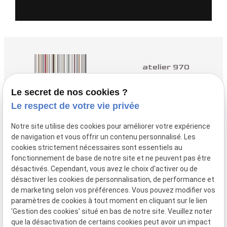
atelier 970
Architectes à Yvetot
Le secret de nos cookies ?
Le respect de votre vie privée
nous contacter :
02.35.96.98.50
Notre site utilise des cookies pour améliorer votre expérience
de navigation et vous offrir un contenu personnalisé. Les
nous trouver :
cookies strictement nécessaires sont essentiels au
3 Q Rue des
fonctionnement de base de notre site et ne peuvent pas être
Près, 76190 YVETOT
désactivés. Cependant, vous avez le choix d'activer ou de
désactiver les cookies de personnalisation, de performance et
de marketing selon vos préférences. Vous pouvez modifier vos
paramètres de cookies à tout moment en cliquant sur le lien
Plan
Mentions
Politique de
Gestion
'Gestion des cookies' situé en bas de notre site. Veuillez noter
du site
légales
confidentialité
des
que la désactivation de certains cookies peut avoir un impact