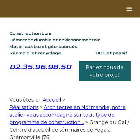
Panneau de gestion des cookies
menu
Construction bois
Démarche durable et environnementale
Matériaux bio et géo-sourcés
Réemploi et recyclage
BBC et passif
02.35.96.98.50
Parlez nous de
votre projet
Vous êtes ici :
Accueil
>
Réalisations
>
Architectes en Normandie, notre
atelier vous accompagne sur tout type de
programme de construction…
>
Grange du Gal /
Centre d'accueil de séminaires de Yoga à
Grémonville (76)