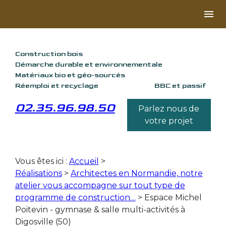
Panneau de gestion des cookies
menu
Construction bois
Démarche durable et environnementale
Matériaux bio et géo-sourcés
Réemploi et recyclage
BBC et passif
02.35.96.98.50
Parlez nous de
votre projet
Vous êtes ici :
Accueil
>
Réalisations
>
Architectes en Normandie, notre
atelier vous accompagne sur tout type de
programme de construction…
>
Espace Michel
Poitevin - gymnase & salle multi-activités à
Digosville (50)