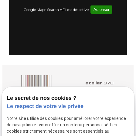
Google Maps Search API est désactivé.
Autoriser
atelier 970
Architectes à Yvetot
Le secret de nos cookies ?
Le respect de votre vie privée
nous contacter :
02.35.96.98.50
Notre site utilise des cookies pour améliorer votre expérience
de navigation et vous offrir un contenu personnalisé. Les
nous trouver :
cookies strictement nécessaires sont essentiels au