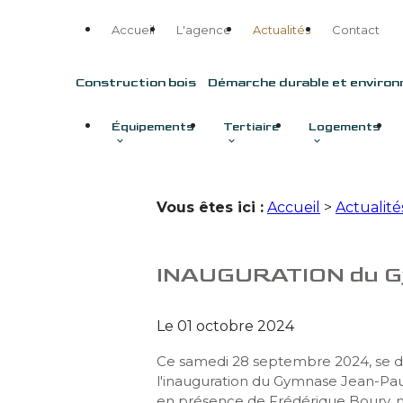
Panneau de gestion des cookies
Accueil
L'agence
Actualités
Contact
Construction bois
Démarche durable et enviro
Équipements
Tertiaire
Logements
Vous êtes ici :
Accueil
>
Actualité
INAUGURATION du Gy
Le
01 octobre 2024
Ce samedi 28 septembre 2024, se d
l'inauguration du Gymnase Jean-P
en présence de Frédérique Boury, m