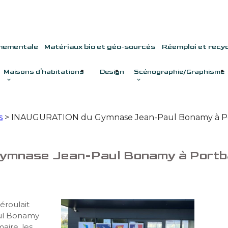
nnementale
Matériaux bio et géo-sourcés
Réemploi et recy
Maisons d'habitations
Design
Scénographie/Graphisme
s
> INAUGURATION du Gymnase Jean-Paul Bonamy à Por
mnase Jean-Paul Bonamy à Portba
éroulait
aul Bonamy
aire, les