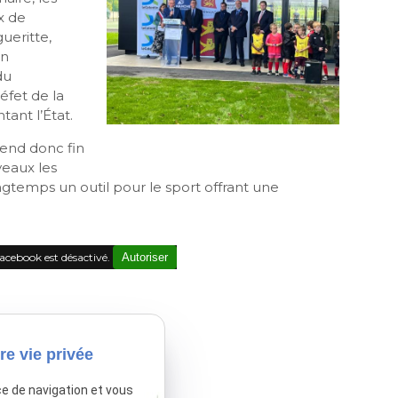
x de
ueritte,
on
du
fet de la
ant l’État.
rend donc fin
veaux les
ngtemps un outil pour le sport offrant une
acebook est désactivé.
Autoriser
re vie privée
ce de navigation et vous