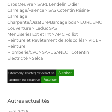
Gros Oeuvre > SARL Lendelin Didier
Carrelage/Faïence > SAS Cotentin Résine-
Carrelage
Charpente/Ossature/Bardage bois > EURL EMC
Couverture > Leduc SAS
Menuiseries Ext et Int > AMC Folliot
Peinture et Revêtement de sols collés > VIGER
Peinture
Plomberie/CVC > SARL SANECT Cotentin
Electricité > Selca
X (formerly Twitter) est désactivé.
Autoriser
Facebook est désactivé.
Autoriser
Autres actualités
août 2026