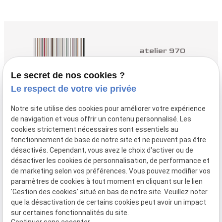
atelier 970
Architectes à Yvetot
Le secret de nos cookies ?
Le respect de votre vie privée
nous contacter :
02.35.96.98.50
Notre site utilise des cookies pour améliorer votre expérience
de navigation et vous offrir un contenu personnalisé. Les
nous trouver :
cookies strictement nécessaires sont essentiels au
3 Q Rue des
fonctionnement de base de notre site et ne peuvent pas être
Près, 76190 YVETOT
désactivés. Cependant, vous avez le choix d'activer ou de
désactiver les cookies de personnalisation, de performance et
de marketing selon vos préférences. Vous pouvez modifier vos
paramètres de cookies à tout moment en cliquant sur le lien
Plan
Mentions
Politique de
Gestion
'Gestion des cookies' situé en bas de notre site. Veuillez noter
du site
légales
confidentialité
des
que la désactivation de certains cookies peut avoir un impact
cookies
sur certaines fonctionnalités du site.