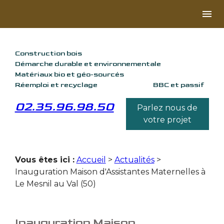
Panneau de gestion des cookies
menu
Construction bois
Démarche durable et environnementale
Matériaux bio et géo-sourcés
Réemploi et recyclage
BBC et passif
02.35.96.98.50
Parlez nous de
votre projet
Vous êtes ici :
Accueil
>
Actualités
>
Inauguration Maison d'Assistantes Maternelles à
Le Mesnil au Val (50)
Inauguration Maison